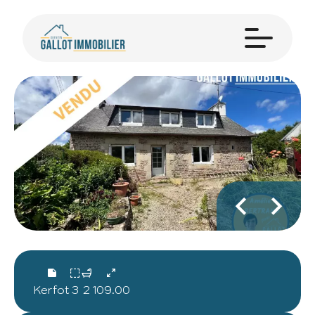
Kerfot
3
2
109.00