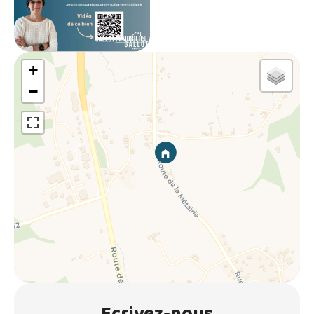
+
−
Ecrivez-nous