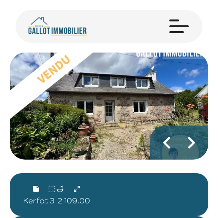
Kerfot
3
2
109.00