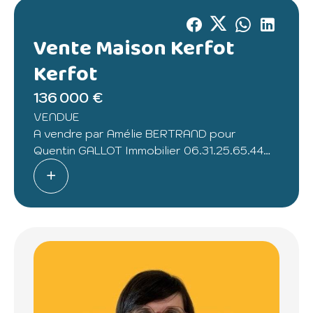
Vente Maison Kerfot
Kerfot
136 000 €
VENDUE
A vendre par Amélie BERTRAND pour
Quentin GALLOT Immobilier 06.31.25.65.44
.
A Kerfot, à 4,5km du port de Paimpol, 4km
des plages.
Cette maison sans vis-à vis à rénover sera
parfaite pour un investissement locatif ou
une résidence principale à remettre à son
goût.
Parcelle d'environ 1 080m2 avec 2
dépendances de 10 et 26m2.