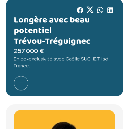
Longère avec beau
potentiel
Trévou-Tréguignec
257 000 €
En co-exclusivité avec Gaëlle SUCHET Iad
France.
Située dans un environnement calme et
verdoyant, à seulement 2 km de la mer (moins
de 5 min en voiture),
Cette charmante longère en pierre d'une
superficie de 99 m2 environ, offre un beau
potentiel pour les amoureux de la
rénovation.