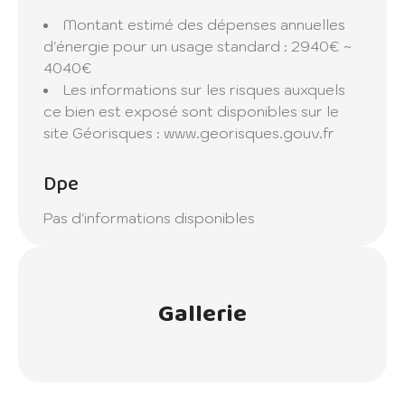
capital de 3 000,00 € - Carte
Montant estimé des dépenses annuelles
professionnelle CPI 5908 2022 000 000
d'énergie pour un usage standard : 2940€ ~
003 délivrée par le CCI Grand Lille - SIRET
4040€
91490596300023
Les informations sur les risques auxquels
Prix 257 000€ FAI (honoraires charges
ce bien est exposé sont disponibles sur le
acquéreurs)
site Géorisques : www.georisques.gouv.fr
Honoraires TTC : 4,89 % soit 12 000€
Prix du bien hors honoraires : 245 000€
Dpe
Date de réalisation du diagnostic :
19/08/2025
Pas d'informations disponibles
Les informations sur les risques auxquels ce
bien est exposé sont disponibles sur le site
Géorisques :
www.georisques.gouv.fr
Gallerie