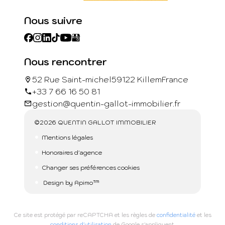
Nous suivre
Nous rencontrer
52 Rue Saint-michel
59122 Killem
France
+33 7 66 16 50 81
gestion@quentin-gallot-immobilier.fr
©2026 QUENTIN GALLOT IMMOBILIER
Mentions légales
Honoraires d'agence
Changer ses préférences cookies
Design by
Apimo™
Ce site est protégé par reCAPTCHA et les règles de
confidentialité
et les
conditions d'utilisation
de Google s'appliquent.