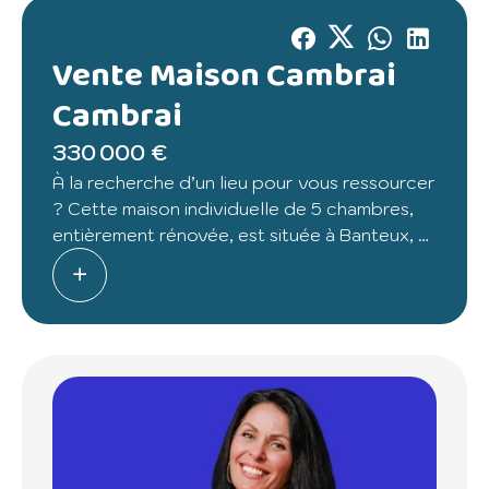
Vente Maison Cambrai
Cambrai
330 000 €
À la recherche d’un lieu pour vous ressourcer
? Cette maison individuelle de 5 chambres,
entièrement rénovée, est située à Banteux, à
seulement 20 min de Cambrai et 15 min des
axes autoroutiers.
Le tout implanté sur un magnifique terrain
arboré de près de 8000 m², avec un étang
privé, sans vis-à-vis, au calme absolu.
Idéale pour une résidence secondaire ou
pour vivre en pleine nature toute l’année,