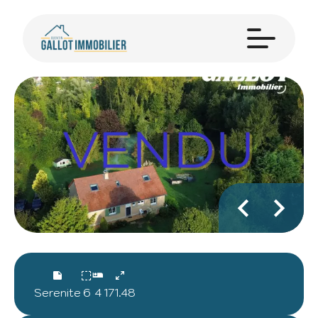
Serenite
6
4
171.48