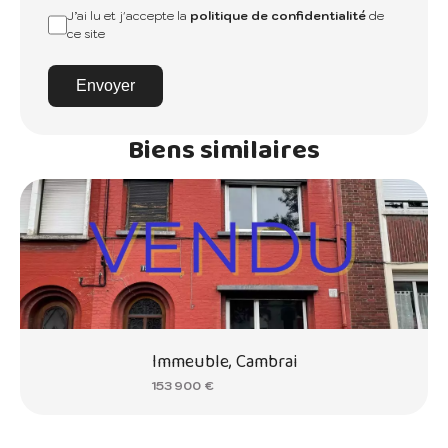
J’ai lu et j'accepte la
politique de confidentialité
de
ce site
Envoyer
Biens similaires
Immeuble, Cambrai
153 900 €