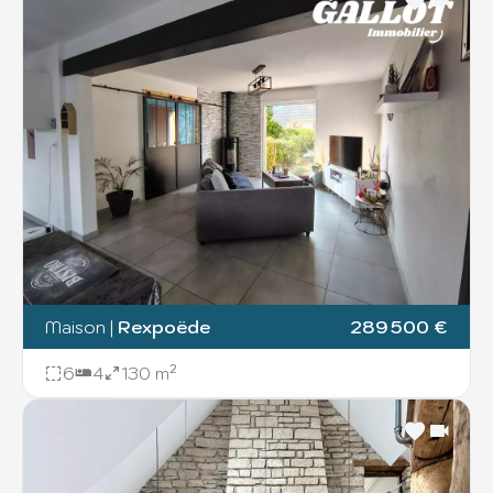
Maison
|
Rexpoëde
289 500 €
6
4
130 m²