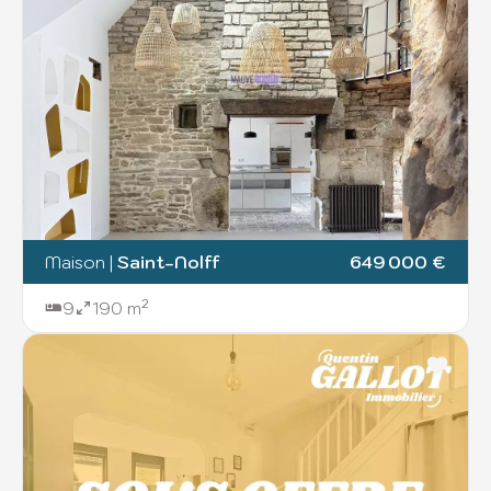
Maison
|
Saint-Nolff
649 000 €
9
190 m²