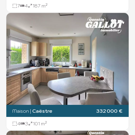
7
4
187 m²
Maison
|
Caëstre
332 000 €
4
3
101 m²