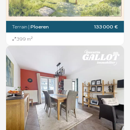
Terrain
|
Ploeren
133 000 €
399 m²