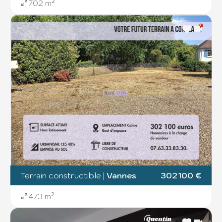
702 m²
Terrain constructible
|
Vannes
302 100 €
473 m²