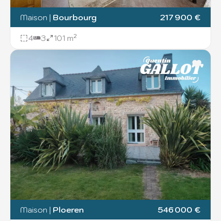
Maison
|
Bourbourg
217 900 €
4
3
101 m²
Maison
|
Ploeren
546 000 €