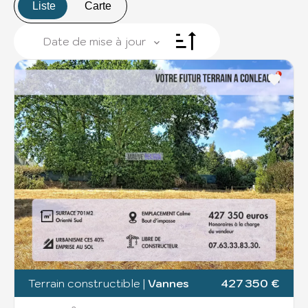
Liste
Carte
Date de mise à jour
+
−
57
28
Terrain constructible
|
Vannes
427 350 €