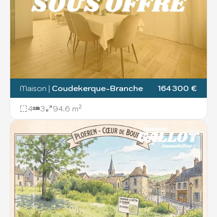
Maison
|
Coudekerque-Branche
164 300 €
4
3
94.6 m²