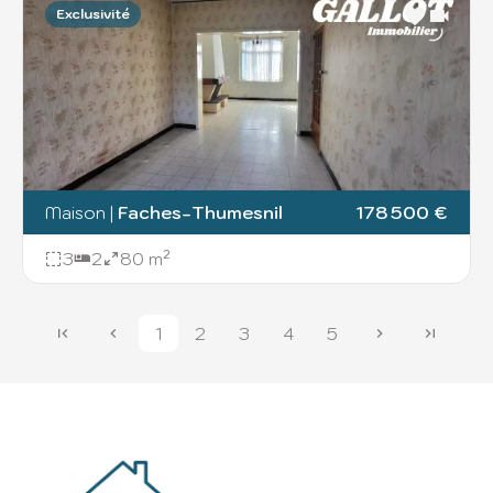
Exclusivité
Maison
|
Faches-Thumesnil
178 500 €
3
2
80 m²
1
2
3
4
5