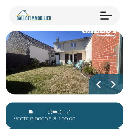
VENTE.BIANCA
5
3
1
99.00