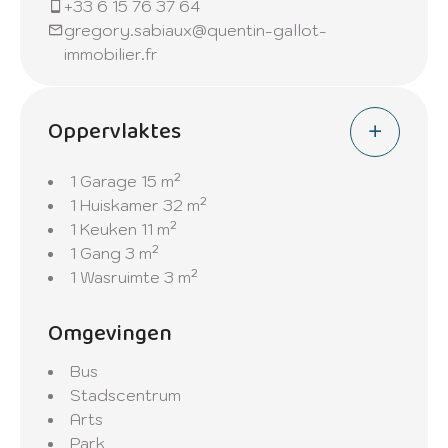
+33 6 15 76 37 64
gregory.sabiaux@quentin-gallot-
immobilier.fr
Oppervlaktes
1 Garage
15 m²
1 Huiskamer
32 m²
1 Keuken
11 m²
1 Gang
3 m²
1 Wasruimte
3 m²
Omgevingen
Bus
Stadscentrum
Arts
Park