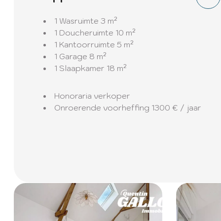
1 Wasruimte
3 m²
1 Doucheruimte
10 m²
1 Kantoorruimte
5 m²
1 Garage
8 m²
1 Slaapkamer
18 m²
Honoraria verkoper
Onroerende voorheffing
1300 € / jaar