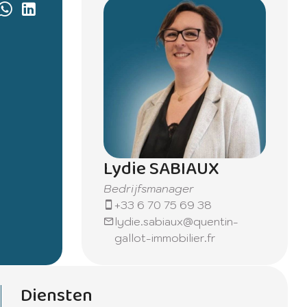
Lydie SABIAUX
Bedrijfsmanager
+33 6 70 75 69 38
lydie.sabiaux@quentin-
gallot-immobilier.fr
Diensten