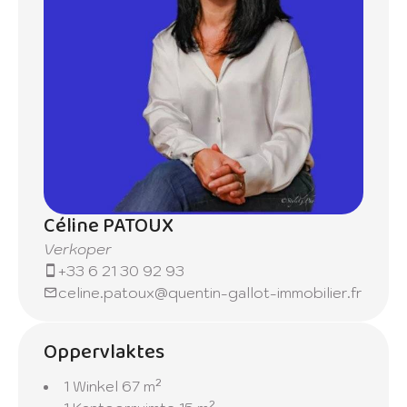
Céline PATOUX
Verkoper
+33 6 21 30 92 93
celine.patoux@quentin-gallot-immobilier.fr
Oppervlaktes
1 Winkel
67 m²