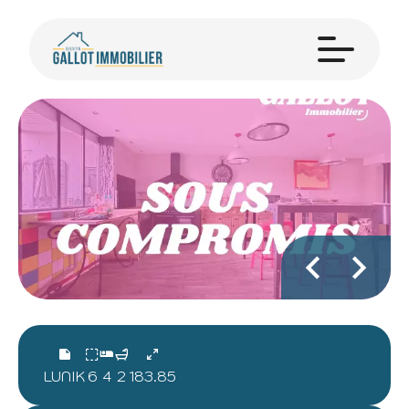
LUNIK
6
4
2
183.85