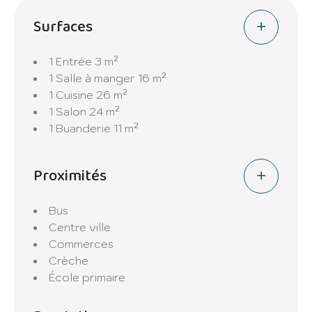
Surfaces
Deux grands greniers de 25 et 47m2
complètent parfaitement cette demeure
1 Entrée
3 m²
pleine de charme.
1 Salle à manger
16 m²
1 Cuisine
26 m²
La propriété bénéficie également d'un grand
1 Salon
24 m²
garage de 39m2 et d'une élégante cour sans
1 Buanderie
11 m²
vis-à-vis et joliment arboré.
Une terrasse couverte vous accueillera pour
des moments détente en famille.
Proximités
Vous souhaitez plus d'information et visiter
Bus
ce bien spécialement sélectionné par
Centre ville
Quentin GALLOT IMMOBILIER. Contactez-
Commerces
nous au O67O756938.
Crèche
École primaire