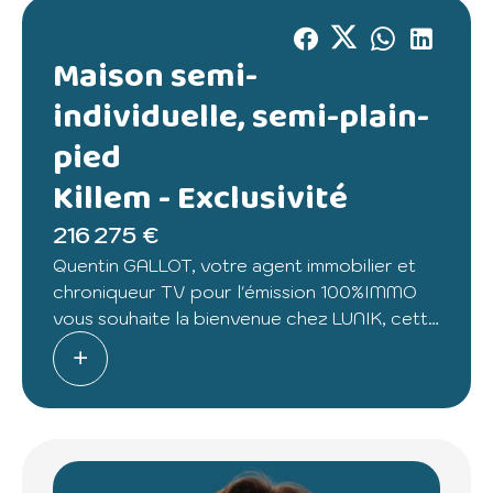
Maison semi-
individuelle, semi-plain-
pied
Killem -
Exclusivité
216 275 €
Quentin GALLOT, votre agent immobilier et
chroniqueur TV pour l'émission 100%IMMO
vous souhaite la bienvenue chez LUNIK, cette
maison semi-individuelle, semi-plain-pied à
KILLEM.
Découvrez cette maison en vidéo en
cliquant sur le lien présent dans l'annonce ou
en nous le demandant par mail/message.