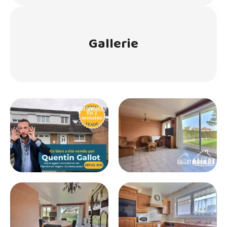
d’énergie pour un usage standard : entre
1910 euros et 2620 euros par an.
• Prix moyens des énergies indexés sur
Gallerie
l’année 2021, 2022, 2023 (abonnements
compris)
• Les informations sur les risques auxquels ce
bien est exposé sont disponibles sur le site
Géorisques : www.georisques.gouv.fr