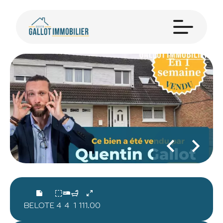
BELOTE
4
4
1
111.00