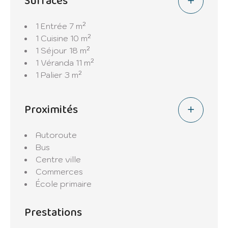
Surfaces
O67O756938
1 Entrée
7 m²
1 Cuisine
10 m²
1 Séjour
18 m²
1 Véranda
11 m²
1 Palier
3 m²
Proximités
Autoroute
Bus
Centre ville
Commerces
École primaire
Prestations