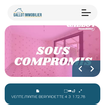
VENTE.MAMIE BERNADETTE
4
3
1
72.78