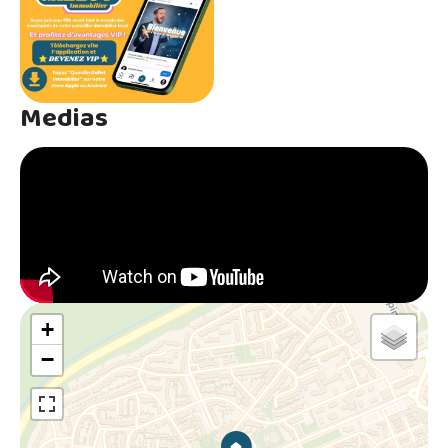
Medias
+
−