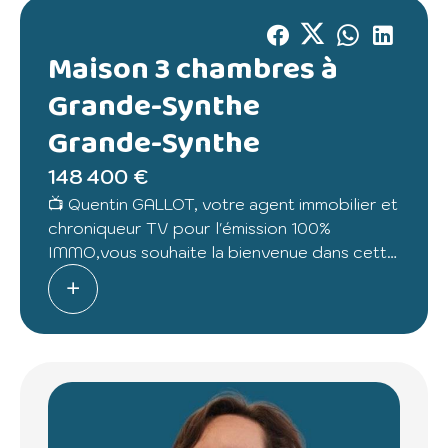
Maison 3 chambres à
Grande-Synthe
Grande-Synthe
148 400 €
📺 Quentin GALLOT, votre agent immobilier et
chroniqueur TV pour l'émission 100%
IMMO,vous souhaite la bienvenue dans cette
maison nommée MAMIE BERNADETTE.
Découvrez cette maison mitoyenne de 72 m²
située à Grande-Synthe, offrant un cadre de
vie agréable à proximité des commodités.
Vous profitez d'un lumineux salon séjour
ouvert sur une véranda,une cuisine