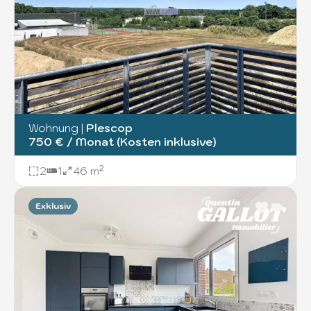
Wohnung
|
Plescop
750 € / Monat (Kosten inklusive)
2
1
46 m²
Exklusiv