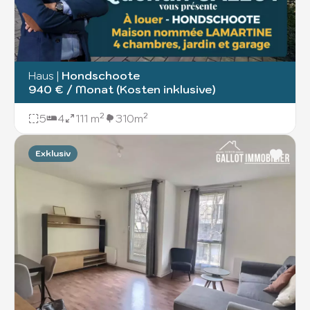
Haus
|
Hondschoote
940 € / Monat (Kosten inklusive)
5
4
111 m²
310m²
Exklusiv