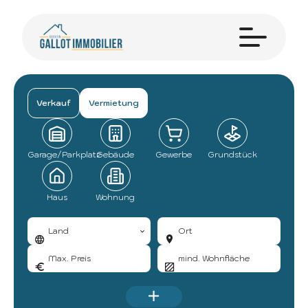
Verkauf
Vermietung
Garage/Parkplatz
Gebäude
Gewerbe
Grundstück
Haus
Wohnung
Land
Ort