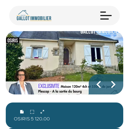
OSIRIS
5
120.00