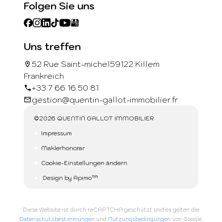
Folgen Sie uns
Uns treffen
52 Rue Saint-michel
59122 Killem
Frankreich
+33 7 66 16 50 81
gestion@quentin-gallot-immobilier.fr
©2026 QUENTIN GALLOT IMMOBILIER
Impressum
Maklerhonorar
Cookie-Einstellungen ändern
Design by
Apimo™
Diese Website ist durch reCAPTCHA geschützt und es gelten die
Datenschutzbestimmungen
und
Nutzungsbedingungen
von Google.