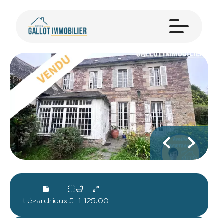
Lézardrieux
5
1
125.00