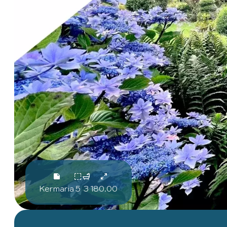
Kermaria
5
3
180.00