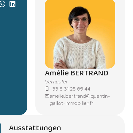
Amélie BERTRAND
Verkäufer
+33 6 31 25 65 44
amelie.bertrand@quentin-
gallot-immobilier.fr
Ausstattungen