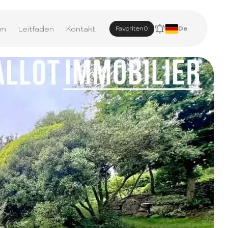
am
Leitfaden
Kontakt
Favoriten
0
De