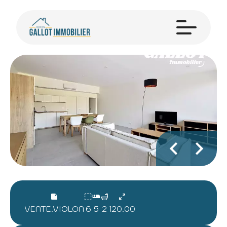
VENTE.VIOLON
6
5
2
120.00