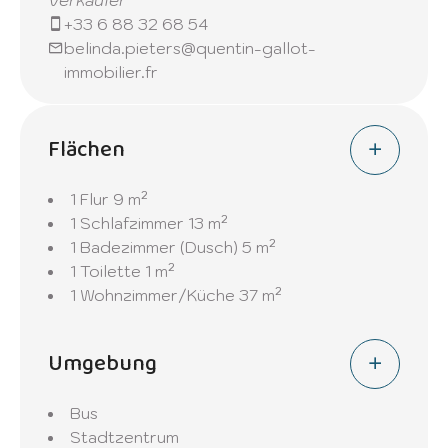
Verkäufer
+33 6 88 32 68 54
belinda.pieters@quentin-gallot-
immobilier.fr
Flächen
1 Flur
9 m²
1 Schlafzimmer
13 m²
1 Badezimmer (Dusch)
5 m²
1 Toilette
1 m²
1 Wohnzimmer/Küche
37 m²
Umgebung
Bus
Stadtzentrum