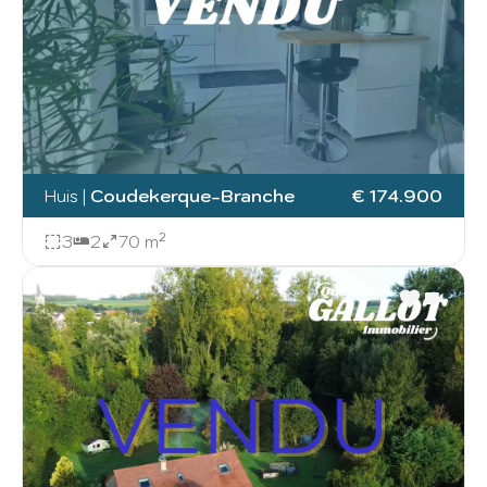
Huis
|
Coudekerque-Branche
€ 174.900
3
2
70 m²