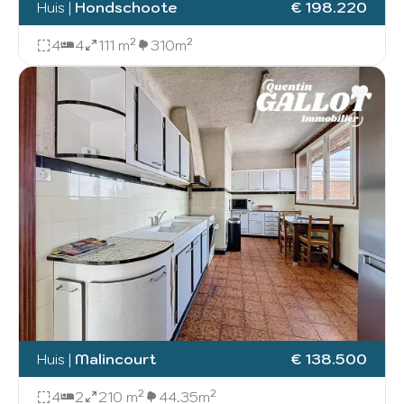
Huis
|
Hondschoote
€ 198.220
4
4
111 m²
310m²
Huis
|
Malincourt
€ 138.500
4
2
210 m²
44.35m²