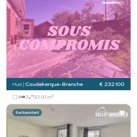
Huis
|
Coudekerque-Branche
€ 232.100
4
3
93.91 m²
Exclusiviteit