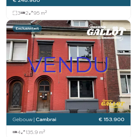
3
2
95 m²
Exclusiviteit
Gebouw
|
Cambrai
€ 153.900
4
135.9 m²