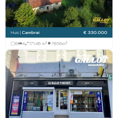
Huis
|
Cambrai
€ 330.000
6
4
171.48 m²
7856m²