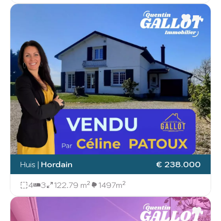
Huis
|
Hordain
€ 238.000
4
3
122.79 m²
1497m²