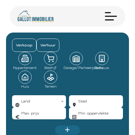
Verkoop
Verhuur
Appartement
Bedrijf
Garage/Parkeerplaats
Gebouw
Huis
Terrein
Land
Stad