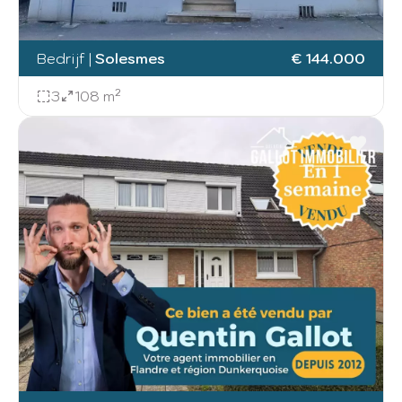
Bedrijf
|
Solesmes
€ 144.000
3
108 m²