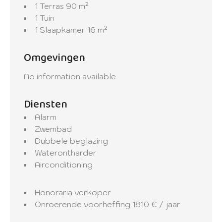
1 Terras
90 m²
1 Tuin
1 Slaapkamer
16 m²
Omgevingen
No information available
Diensten
Alarm
Zwembad
Dubbele beglazing
Waterontharder
Airconditioning
Honoraria verkoper
Onroerende voorheffing
1810 € / jaar