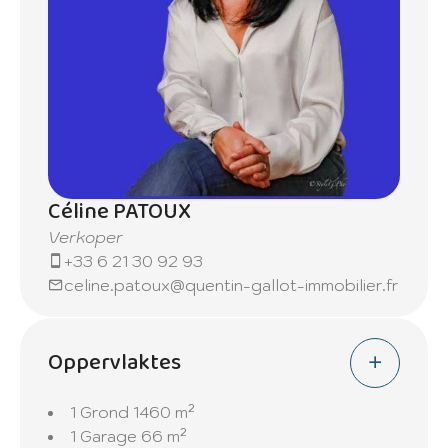
Céline PATOUX
Verkoper
+33 6 21 30 92 93
celine.patoux@quentin-gallot-immobilier.fr
Oppervlaktes
1 Grond
1460 m²
1 Garage
66 m²