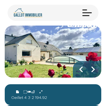
Oeillet
4
3
2
194.92