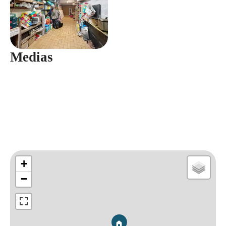
Medias
+
−