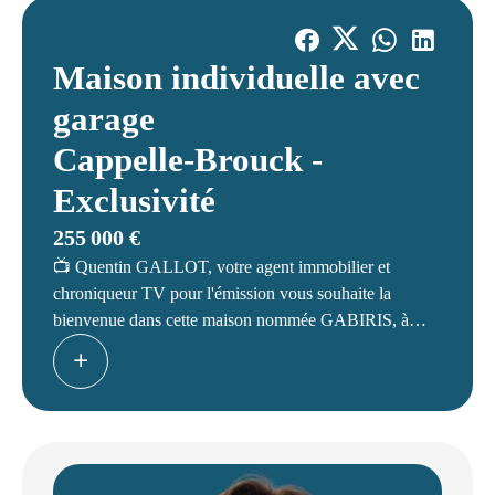
Maison individuelle avec
garage
Cappelle-Brouck -
Exclusivité
255 000 €
📺 Quentin GALLOT, votre agent immobilier et
chroniqueur TV pour l'émission vous souhaite la
bienvenue dans cette maison nommée GABIRIS, à
CAPPELLE-BROUCK.
📲 Découvrez 48h avant tout le monde nos nouveautés
en téléchargeant notre application 'Quentin Gallot
Immobilier' sur Android ou IOS.