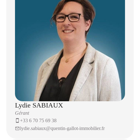
Cette charmante maison individuelle offrant au rez-de-
chaussée une entrée donnant sur une cuisine équipée
ouverte sur grand séjour lumineux.
Un couloir dessert une pièce polyvalente (bureau ou
salle de jeux) et des toilettes séparées.
Un spacieux garage et une buanderie attenante
complète à merveille ce rez-de-chaussée.
À l'étage, un palier distribue trois belles chambres, une
grande salle de bains et un dressing indépendant.
Le tout est complété par un grand jardin de plus de
1000m² exposé à l'Ouest, arboré et clôturé.
Lydie SABIAUX
Vous souhaitez en savoir plus et visiter cette maison ?
Gérant
Contactez notre agence au O67O756938
+33 6 70 75 69 38
lydie.sabiaux@quentin-gallot-immobilier.fr
QUENTIN GALLOT IMMOBILIER Votre agence
immobilière locale et familiale.