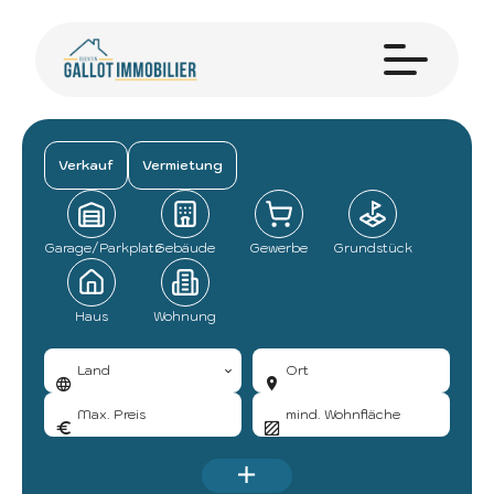
Verkauf
Vermietung
Garage/Parkplatz
Gebäude
Gewerbe
Grundstück
Haus
Wohnung
Land
Ort